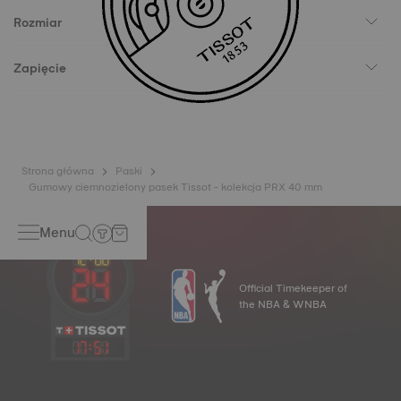
Rozmiar
Zapięcie
Strona główna
Paski
Gumowy ciemnozielony pasek Tissot - kolekcja PRX 40 mm
Menu
Official Timekeeper of
the NBA & WNBA
17
:
51