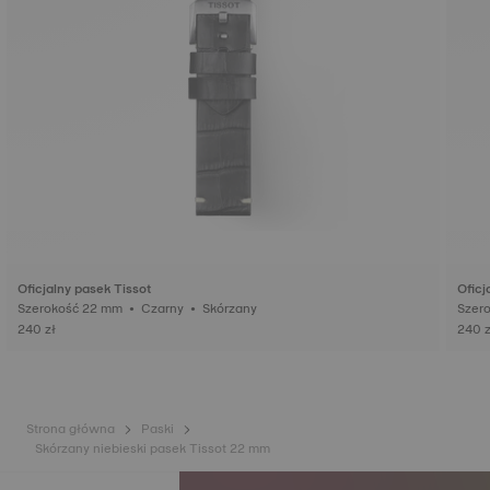
Oficjalny pasek Tissot
Oficj
Szerokość 22 mm • Czarny • Skórzany
240 zł
240 z
Strona główna
Paski
Skórzany niebieski pasek Tissot 22 mm