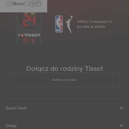
Menu
Official Timekeeper of
the NBA & WNBA
07
:
15
Dołącz do rodziny Tissot
Adres e-mail
Świat Tissot
Usługi