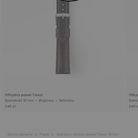
Oficjalny pasek Tissot
Oficj
Szerokość 18 mm • Brązowy • Skórzany
240 zł
240 z
Strona główna
Paski
Skórzany zielony pasek Tissot 18 mm