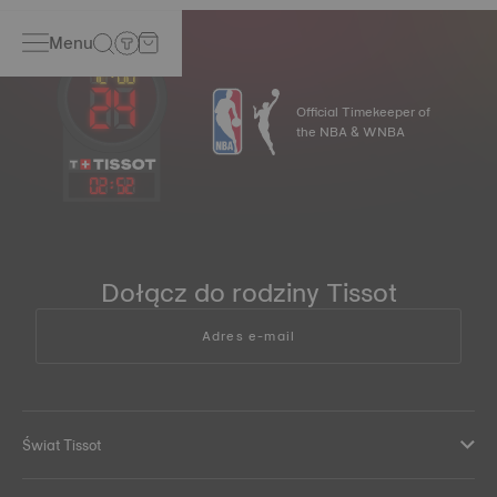
Menu
Official Timekeeper of
the NBA & WNBA
02
:
52
Dołącz do rodziny Tissot
Adres e-mail
Świat Tissot