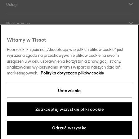
Usługi
Noty prawne
Witamy w Tissot
Kontakt
Poprzez kliknięcie na „Akceptacja wszystkich plików cookie” jest
wyrażona zgoda na przechowywanie plików cookie na swoim
Co nas wyróżnia
urządzeniu w celu usprawnienia korzystania z nawigacji strony,
analizowania wykorzystania strony i wsparcia naszych działań
marketingowych.
Polityka dotycząca plików cookie
Ustawienia
Obserwuj nas w mediach społecznościowych
Polska
Zmień swój kraj/region
Tissot Copyrights 2026
Zaakceptuj wszystkie pliki cookie
Odrzuć wszystko