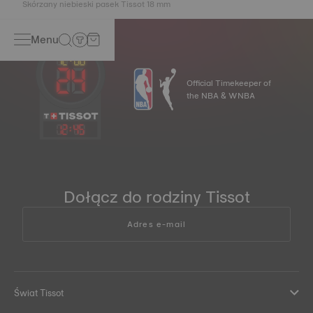
Skórzany niebieski pasek Tissot 18 mm
Menu
Official Timekeeper of
the NBA & WNBA
12
:
45
Dołącz do rodziny Tissot
Adres e-mail
Świat Tissot