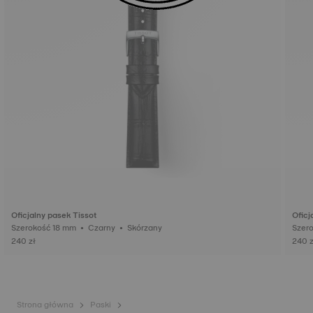
Oficjalny pasek Tissot
Oficj
Szerokość 18 mm • Czarny • Skórzany
240 zł
240 z
Strona główna
Paski