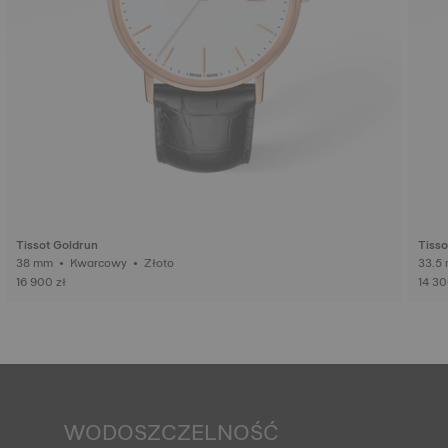
Tissot Goldrun
Tisso
38 mm • Kwarcowy • Złoto
16 900 zł
14 30
WODOSZCZELNOŚĆ