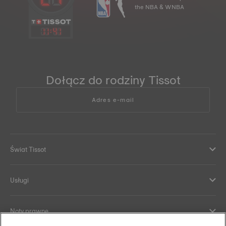
the NBA & WNBA
11
:
41
Dołącz do rodziny Tissot
Adres e-mail
Świat Tissot
Usługi
Noty prawne