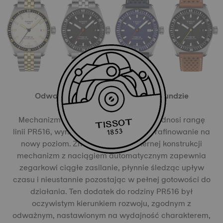
Odważna deklaracja w każdej sekundzie
Mechanizm Valjoux z chronografem podnosi rangę
linii PR516, wynosząc mechaniczne wyrafinowanie na
nowy poziom. Znany ze swej misternej konstrukcji
mechanizm z naciągiem automatycznym zapewnia
zegarkowi ciągłe zasilanie, płynnie śledząc upływ
czasu i nieustannie pozostając w pełnej gotowości do
działania. Ten dodatek do rodziny PR516 był
oczywistym kierunkiem rozwoju, zgodnym z
odważnym, nastawionym na wydajność charakterem,