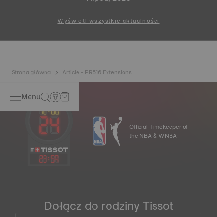
2026 Special Edition oraz PR
100 Cycling Edition
Wyświetl wszystkie aktualności
Strona główna
Article - PR516 Extensions
Menu
Official Timekeeper of
the NBA & WNBA
23
:
59
Dołącz do rodziny Tissot