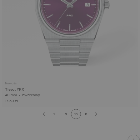
Nowość
Tissot PRX
40 mm • Kwarcowy
1 950 zł
1
...
9
10
11