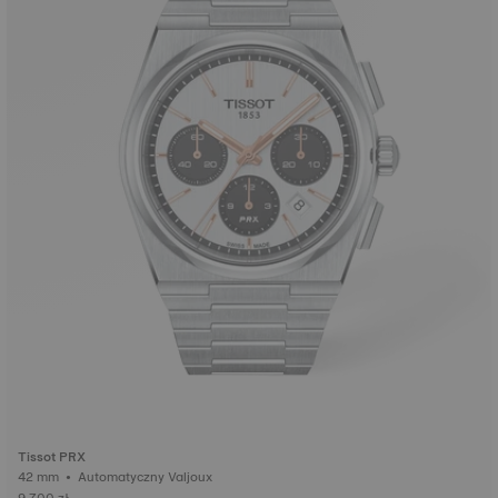
Tissot PRX
42 mm • Automatyczny Valjoux