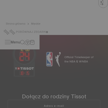
Strona główna
Męskie
PORÓWNAJ ZEGARKI
0
Menu
Official Timekeeper of
the NBA & WNBA
18
:
15
Dołącz do rodziny Tissot
Adres e-mail