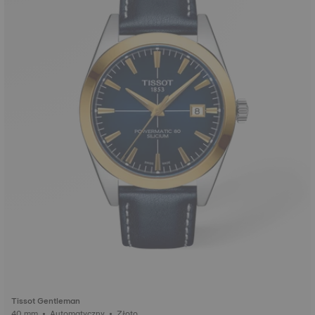
Tissot Gentleman
40 mm • Automatyczny • Złoto