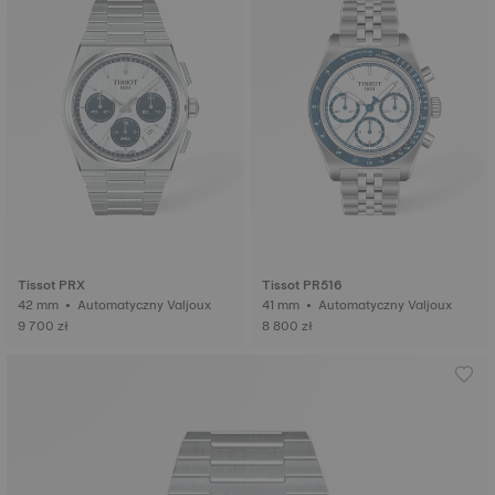
Tissot PRX
Tissot PR516
42 mm • Automatyczny Valjoux
41 mm • Automatyczny Valjoux
9 700 zł
8 800 zł