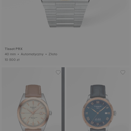
Tissot PRX
40 mm • Automatyczny • Złoto
10 500 zł