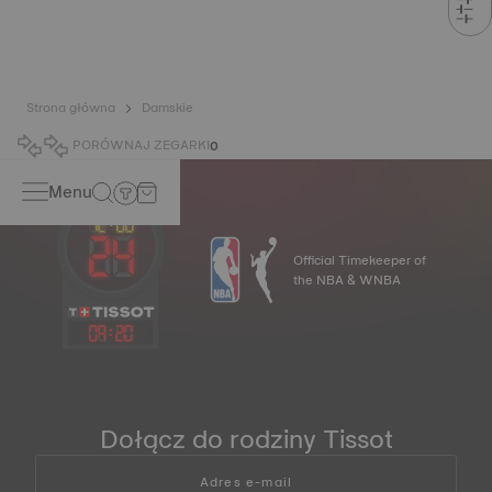
Strona główna
Damskie
PORÓWNAJ ZEGARKI
0
Menu
Official Timekeeper of
the NBA & WNBA
09
:
20
Dołącz do rodziny Tissot
Adres e-mail