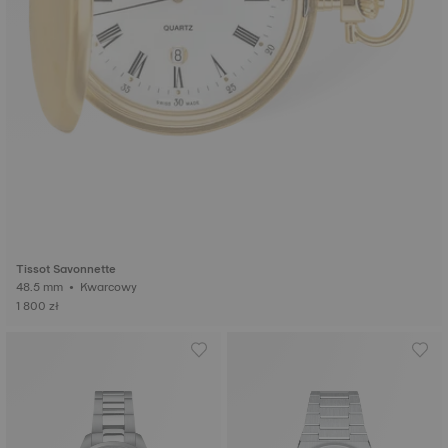
Tissot Savonnette
48.5 mm • Kwarcowy
1 800 zł