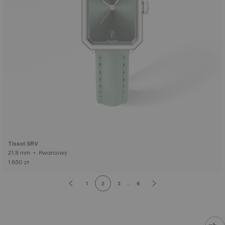
Tissot SRV
21.8 mm • Kwarcowy
1 650 zł
1
2
3
...
6