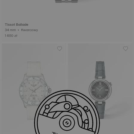
Tissot Ballade
34 mm • Kwarcowy
1 650 zł