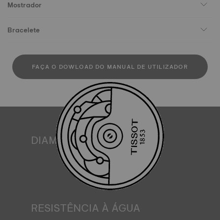
Mostrador
Bracelete
FAÇA O DOWLOAD DO MANUAL DE UTILIZADOR
DIAMANTES
A Tissot compromete-se a garantir a origem e a qualidade
‒ incluindo cor, pureza e quilates ‒ dos diamantes nos
seus relógios. Todos os diamantes Tissot cumprem os
requisitos de certificação do processo de Kimberley, um
sistema internacional para a certificação de diamantes em
bruto. Imagem meramente ilustrativa.
RESISTÊNCIA À ÁGUA
Todas as caixas de relógio Tissot são submetidas a vários