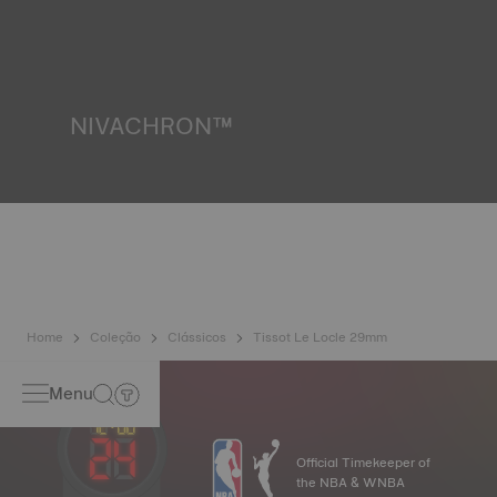
testes, incluindo um controlo de resistência à água. A
Tissot testa a capacidade do relógio para resistir a
impactos e pressão, bem como a penetração de líquidos,
gás e poeira, reproduzindo as condições reais em que o
relógio se pode encontrar. Imagem meramente ilustrativa.
NIVACHRON™
Como os campos magnéticos gerados pelos nossos
aparelhos eletrónicos (telemóvel, computador, rádio, fecho
magnético, etc.) estão mais presentes do que nunca nas
nossas vidas diárias, a Tissot desenvolveu uma nova liga
de titânio inovadora para preservar a precisão dos seus
relógios. Uma mola de balanço Nivachron™ é considerada
muito mais resistente e menos afetada por campos
magnéticos em comparação com as molas padrão.
Imagem meramente ilustrativa.
Home
Coleção
Clássicos
Tissot Le Locle 29mm
Menu
Official Timekeeper of
the NBA & WNBA