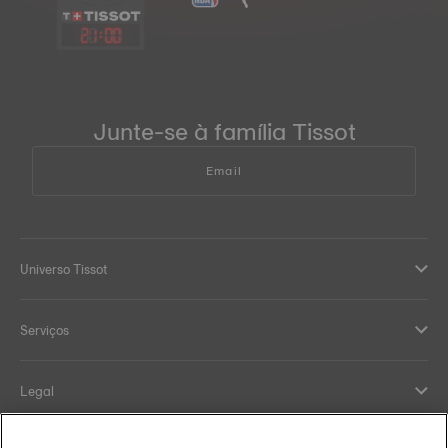
21
:
00
Junte-se à família Tissot
Email
Universo Tissot
Serviços
Legal