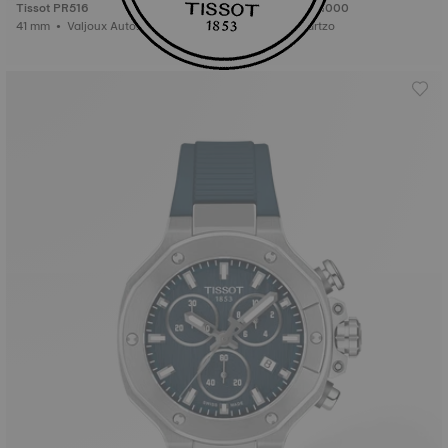
Tissot PR516
Tissot Seastar 1000
41 mm • Valjoux Automático
36 mm • Quartzo