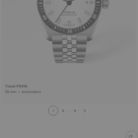
Tissot PR516
38 mm • Automático
1
2
...
4