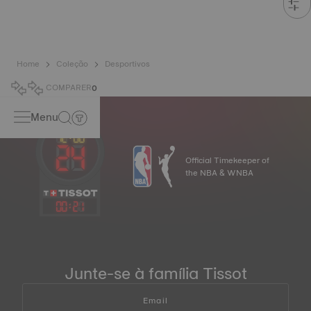
Home
Coleção
Desportivos
COMPARER
0
Menu
Official Timekeeper of
the NBA & WNBA
00
:
21
Junte-se à família Tissot
Email