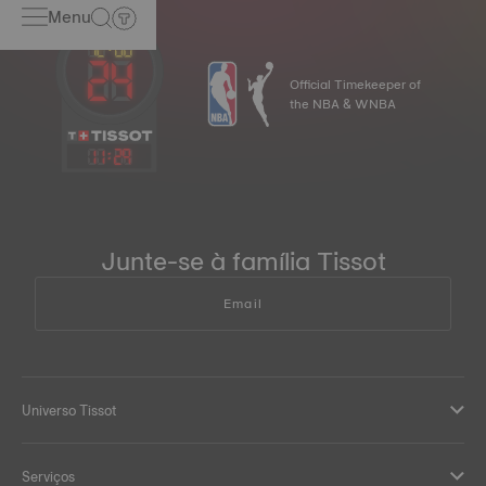
Menu
Official Timekeeper of
the NBA & WNBA
11
:
29
Junte-se à família Tissot
Email
Universo Tissot
Serviços