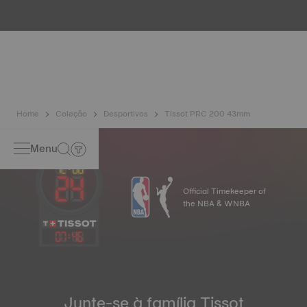
testes, incluindo um controlo de resistência à água. A
Tissot testa a capacidade do relógio para resistir a
impactos e pressão, bem como a penetração de líquidos,
gás e poeira, reproduzindo as condições reais em que o
relógio se pode encontrar. Imagem meramente ilustrativa.
Home
Coleção
Desportivos
Tissot PRC 200 43mm
Menu
Official Timekeeper of
the NBA & WNBA
07
:
46
Junte-se à família Tissot