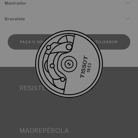
Mostrador
Bracelete
FAÇA O DOWLOAD DO MANUAL DE UTILIZADOR
RESISTÊNCIA À ÁGUA
Todas as caixas de relógio Tissot são submetidas a vários
testes, incluindo um controlo de resistência à água. A
Tissot testa a capacidade do relógio para resistir a
impactos e pressão, bem como a penetração de líquidos,
gás e poeira, reproduzindo as condições reais em que o
relógio se pode encontrar. Imagem meramente ilustrativa.
MADREPÉROLA
A madrepérola forma-se nas profundezas do mar e