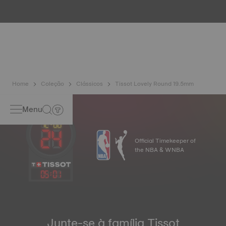
apresenta características únicas, como a iridescência e a
opalescência. Não existem dois exemplares iguais, o que
confere ao relógio um carácter único, especialmente para
os relógios de senhora, tanto no mostrador como noutros
elementos. Imagem meramente ilustrativa.
Home
Coleção
Clássicos
Tissot Lovely Round 19.5mm
Menu
Official Timekeeper of
the NBA & WNBA
05
:
01
Junte-se à família Tissot