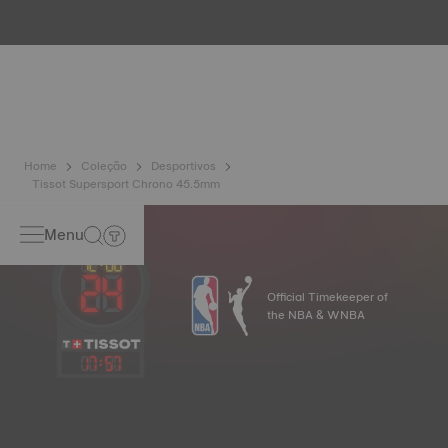
testes, incluindo um controlo de resistência à água. A
Tissot testa a capacidade do relógio para resistir a
impactos e pressão, bem como a penetração de líquidos,
gás e poeira, reproduzindo as condições reais em que o
relógio se pode encontrar. Imagem meramente ilustrativa.
Home
Coleção
Desportivos
Tissot Supersport Chrono 45.5mm
Menu
Official Timekeeper of
the NBA & WNBA
17
:
57