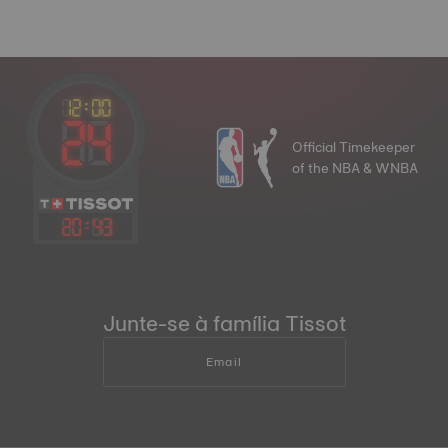
Official Timekeeper
of the NBA & WNBA
20
:
43
Junte-se à família Tissot
Email