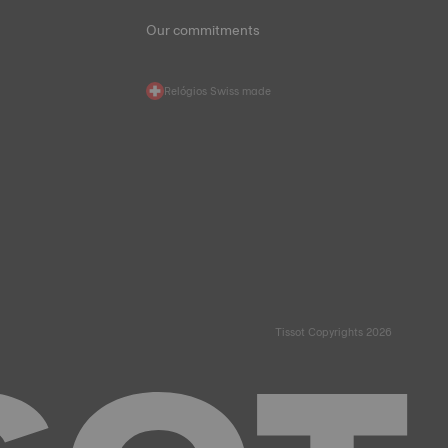
Our commitments
Relógios Swiss made
Tissot Copyrights 2026