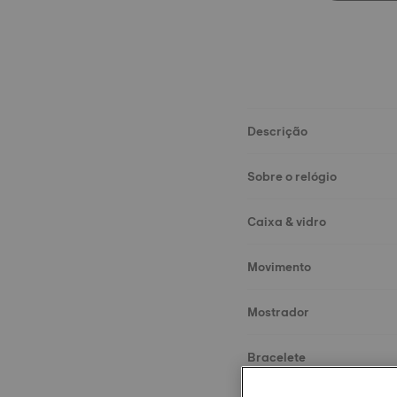
Descrição
Sobre o relógio
Caixa & vidro
Movimento
Mostrador
Bracelete