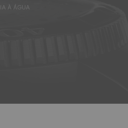
IA À ÁGUA