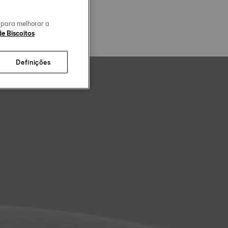
o para melhorar a
de Biscoitos
Definições