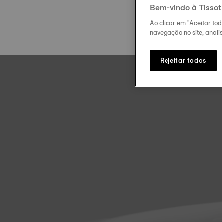
Bem-vindo à Tissot
Ao clicar em "Aceitar to
navegação no site, analis
Rejeitar todos