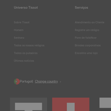
Universo Tissot
Serviços
Sobre Tissot
Atendimento ao Cliente
Homem
Registre um relógio
Senhora
Pare de falsificar
Todos os nossos relógios
Brindes corporativos
Todas as pulseiras
Encontre uma loja
Últimas notícias
Portugal
Change country