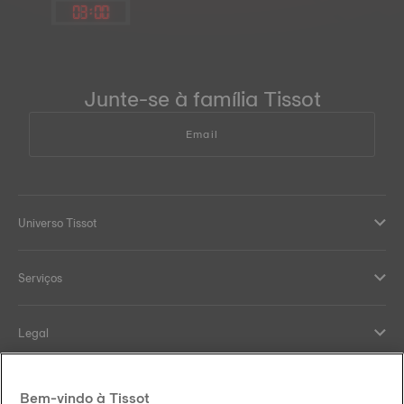
03
:
00
Junte-se à família Tissot
Email
Universo Tissot
Serviços
Legal
Help and contacts
Bem-vindo à Tissot