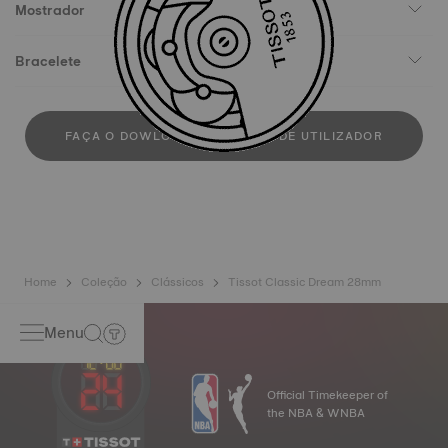
Mostrador
Bracelete
FAÇA O DOWLOAD DO MANUAL DE UTILIZADOR
Home
Coleção
Clássicos
Tissot Classic Dream 28mm
Menu
Official Timekeeper of
the NBA & WNBA