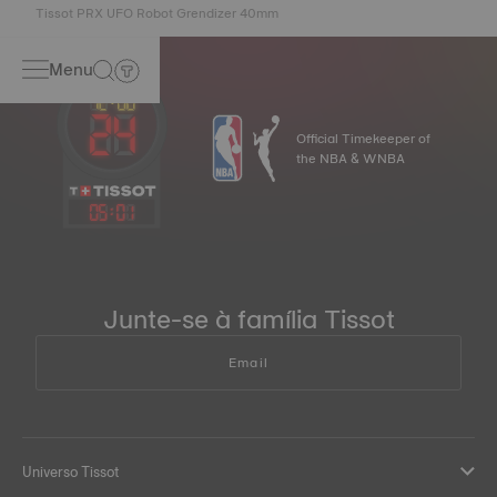
Tissot PRX UFO Robot Grendizer 40mm
Menu
Official Timekeeper of
the NBA & WNBA
05
:
01
Junte-se à família Tissot
Email
Universo Tissot