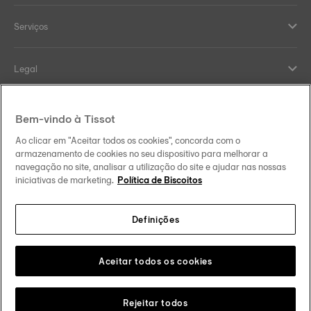
Serviços
Legal
Help and contacts
Bem-vindo à Tissot
Ao clicar em "Aceitar todos os cookies", concorda com o
Our commitments
armazenamento de cookies no seu dispositivo para melhorar a
navegação no site, analisar a utilização do site e ajudar nas nossas
iniciativas de marketing.
Política de Biscoitos
Definições
Follow us on social media
Portugal
Change country
Tissot Copyrights 2026
Aceitar todos os cookies
Rejeitar todos