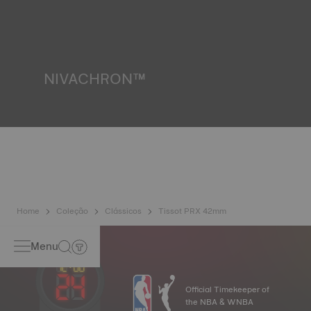
testes, incluindo um controlo de resistência à água. A
Tissot testa a capacidade do relógio para resistir a
impactos e pressão, bem como a penetração de líquidos,
gás e poeira, reproduzindo as condições reais em que o
relógio se pode encontrar. Imagem meramente ilustrativa.
NIVACHRON™
Como os campos magnéticos gerados pelos nossos
aparelhos eletrónicos (telemóvel, computador, rádio, fecho
magnético, etc.) estão mais presentes do que nunca nas
nossas vidas diárias, a Tissot desenvolveu uma nova liga
de titânio inovadora para preservar a precisão dos seus
relógios. Uma mola de balanço Nivachron™ é considerada
muito mais resistente e menos afetada por campos
magnéticos em comparação com as molas padrão.
Imagem meramente ilustrativa.
Home
Coleção
Clássicos
Tissot PRX 42mm
Menu
Official Timekeeper of
the NBA & WNBA