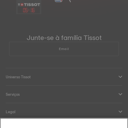
05
:
16
Junte-se à família Tissot
Email
Universo Tissot
Serviços
Legal