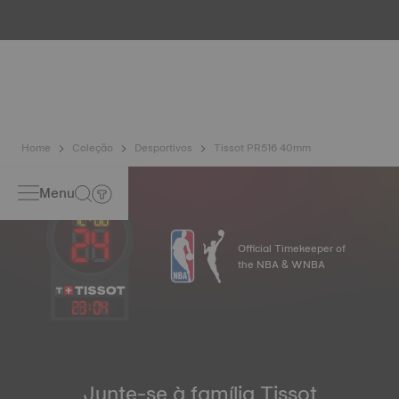
testes, incluindo um controlo de resistência à água. A
Tissot testa a capacidade do relógio para resistir a
impactos e pressão, bem como a penetração de líquidos,
gás e poeira, reproduzindo as condições reais em que o
relógio se pode encontrar. Imagem meramente ilustrativa.
Home
Coleção
Desportivos
Tissot PR516 40mm
Menu
Official Timekeeper of
the NBA & WNBA
23
:
04
Junte-se à família Tissot