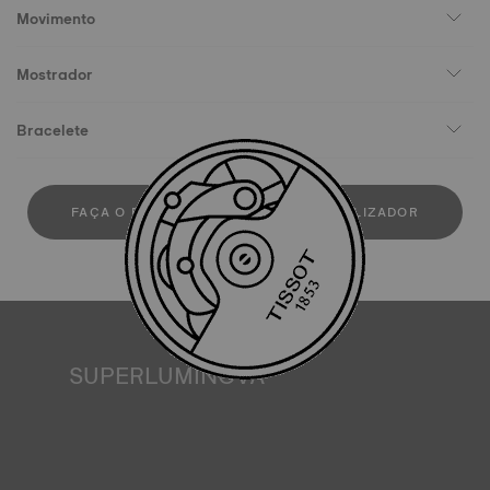
Movimento
Mostrador
Bracelete
FAÇA O DOWLOAD DO MANUAL DE UTILIZADOR
SUPERLUMINOVA
Assegurar a visibilidade em todas as condições é um
objetivo importante para a Tissot. É por isso que alguns
relógios apresentam um material a que chamamos
SuperLuminova®. Este material é colocado em partes
visíveis, como mostradores e ponteiros, onde funciona