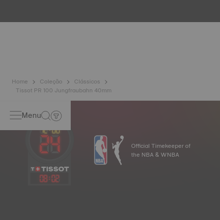
testes, incluindo um controlo de resistência à água. A
Tissot testa a capacidade do relógio para resistir a
impactos e pressão, bem como a penetração de líquidos,
gás e poeira, reproduzindo as condições reais em que o
relógio se pode encontrar. Imagem meramente ilustrativa.
Home
Coleção
Clássicos
Tissot PR 100 Jungfraubahn 40mm
Menu
Official Timekeeper of
the NBA & WNBA
08
:
02