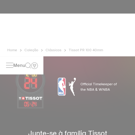
testes, incluindo um controlo de resistência à água. A
Tissot testa a capacidade do relógio para resistir a
impactos e pressão, bem como a penetração de líquidos,
gás e poeira, reproduzindo as condições reais em que o
relógio se pode encontrar. Imagem meramente ilustrativa.
Home
Coleção
Clássicos
Tissot PR 100 40mm
Menu
Official Timekeeper of
the NBA & WNBA
05
:
24
Junte-se à família Tissot