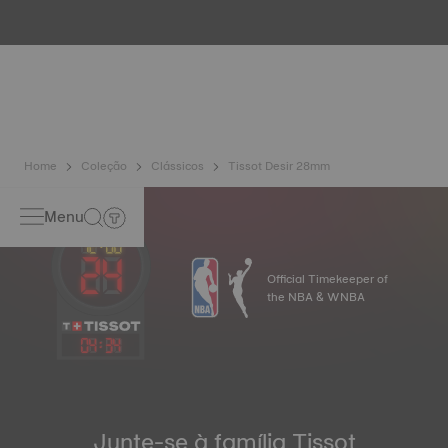
apresenta características únicas, como a iridescência e a
opalescência. Não existem dois exemplares iguais, o que
confere ao relógio um carácter único, especialmente para
os relógios de senhora, tanto no mostrador como noutros
elementos. Imagem meramente ilustrativa.
Home
Coleção
Clássicos
Tissot Desir 28mm
Menu
Official Timekeeper of
the NBA & WNBA
04
:
34
Junte-se à família Tissot