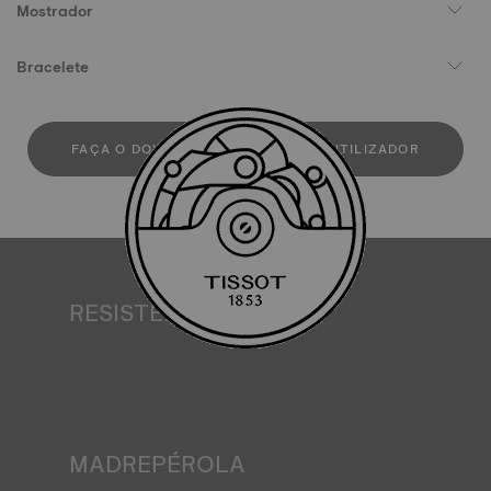
Mostrador
Bracelete
FAÇA O DOWLOAD DO MANUAL DE UTILIZADOR
RESISTÊNCIA À ÁGUA
Todas as caixas de relógio Tissot são submetidas a vários
testes, incluindo um controlo de resistência à água. A
Tissot testa a capacidade do relógio para resistir a
impactos e pressão, bem como a penetração de líquidos,
gás e poeira, reproduzindo as condições reais em que o
relógio se pode encontrar. Imagem meramente ilustrativa.
MADREPÉROLA
A madrepérola forma-se nas profundezas do mar e