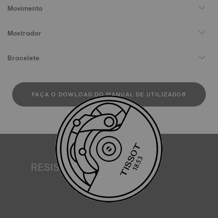
Movimento
Mostrador
Bracelete
FAÇA O DOWLOAD DO MANUAL DE UTILIZADOR
RESISTÊNCIA À ÁGUA
Todas as caixas de relógio Tissot são submetidas a vários
testes, incluindo um controlo de resistência à água. A
Tissot testa a capacidade do relógio para resistir a
impactos e pressão, bem como a penetração de líquidos,
gás e poeira, reproduzindo as condições reais em que o