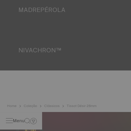
relógio se pode encontrar. Imagem meramente ilustrativa.
MADREPÉROLA
A madrepérola forma-se nas profundezas do mar e
apresenta características únicas, como a iridescência e a
opalescência. Não existem dois exemplares iguais, o que
confere ao relógio um carácter único, especialmente para
os relógios de senhora, tanto no mostrador como noutros
elementos. Imagem meramente ilustrativa.
NIVACHRON™
Como os campos magnéticos gerados pelos nossos
aparelhos eletrónicos (telemóvel, computador, rádio, fecho
magnético, etc.) estão mais presentes do que nunca nas
nossas vidas diárias, a Tissot desenvolveu uma nova liga
de titânio inovadora para preservar a precisão dos seus
relógios. Uma mola de balanço Nivachron™ é considerada
muito mais resistente e menos afetada por campos
magnéticos em comparação com as molas padrão.
Imagem meramente ilustrativa.
Home
Coleção
Clássicos
Tissot Désir 28mm
Menu