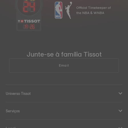
Official Timekeeper of
the NBA & WNBA
19
:
26
Junte-se à família Tissot
Email
Universo Tissot
Serviços