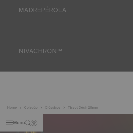
relógio se pode encontrar. Imagem meramente ilustrativa.
MADREPÉROLA
A madrepérola forma-se nas profundezas do mar e
apresenta características únicas, como a iridescência e a
opalescência. Não existem dois exemplares iguais, o que
confere ao relógio um carácter único, especialmente para
os relógios de senhora, tanto no mostrador como noutros
elementos. Imagem meramente ilustrativa.
NIVACHRON™
Como os campos magnéticos gerados pelos nossos
aparelhos eletrónicos (telemóvel, computador, rádio, fecho
magnético, etc.) estão mais presentes do que nunca nas
nossas vidas diárias, a Tissot desenvolveu uma nova liga
de titânio inovadora para preservar a precisão dos seus
relógios. Uma mola de balanço Nivachron™ é considerada
muito mais resistente e menos afetada por campos
magnéticos em comparação com as molas padrão.
Imagem meramente ilustrativa.
Home
Coleção
Clássicos
Tissot Désir 28mm
Menu