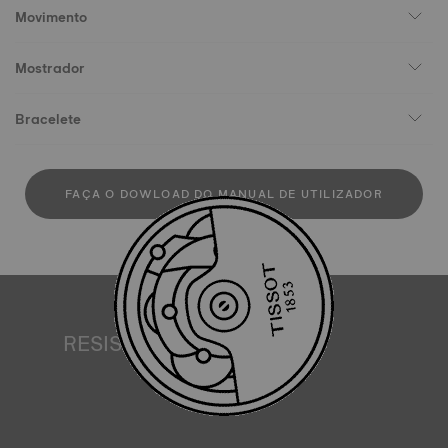
Movimento
Mostrador
Bracelete
FAÇA O DOWLOAD DO MANUAL DE UTILIZADOR
RESISTÊNCIA À ÁGUA
Todas as caixas de relógio Tissot são submetidas a vários
testes, incluindo um controlo de resistência à água. A
Tissot testa a capacidade do relógio para resistir a
impactos e pressão, bem como a penetração de líquidos,
gás e poeira, reproduzindo as condições reais em que o