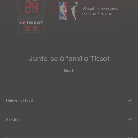
Official Timekeeper of
the NBA & WNBA
06
:
36
Junte-se à família Tissot
Email
Universo Tissot
Serviços