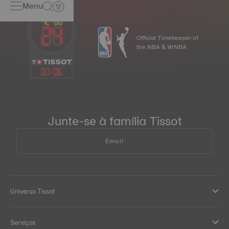
Menu
Official Timekeeper of
the NBA & WNBA
07
:
06
Junte-se à família Tissot
Email
Universo Tissot
Serviços