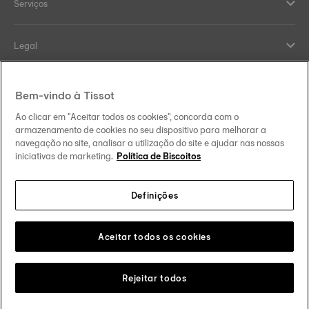
Serviços
Legal
Help and contacts
Bem-vindo à Tissot
Ao clicar em "Aceitar todos os cookies", concorda com o
Our commitments
armazenamento de cookies no seu dispositivo para melhorar a
navegação no site, analisar a utilização do site e ajudar nas nossas
iniciativas de marketing.
Política de Biscoitos
Definições
Follow us on social media
Portugal
Change country
Tissot Copyrights 2026
Aceitar todos os cookies
Rejeitar todos