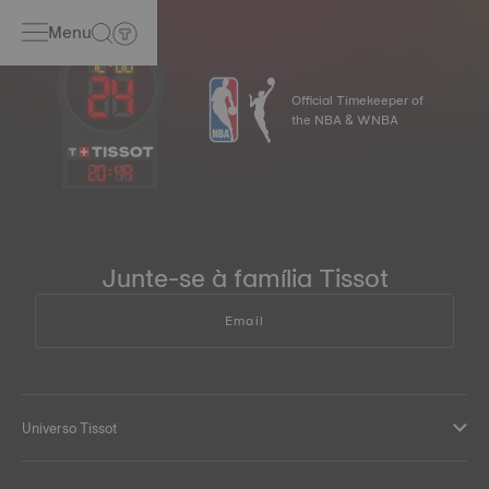
Menu
Official Timekeeper of
the NBA & WNBA
20
:
49
Junte-se à família Tissot
Email
Universo Tissot