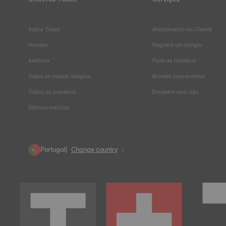
Sobre Tissot
Atendimento ao Cliente
Homem
Registre um relógio
Senhora
Pare de falsificar
Todos os nossos relógios
Brindes corporativos
Todas as pulseiras
Encontre uma loja
Últimas notícias
Portugal
Change country