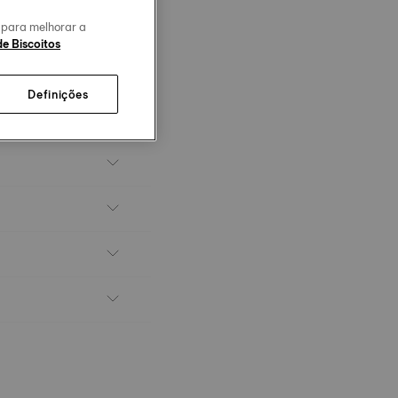
o para melhorar a
de Biscoitos
Definições