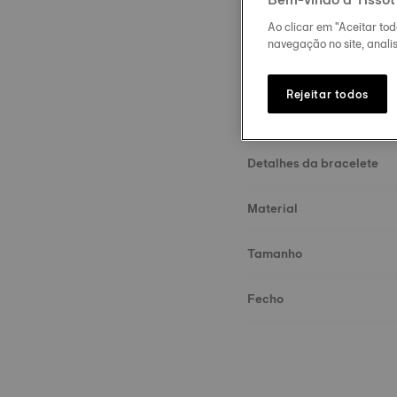
Ao clicar em "Aceitar to
navegação no site, analis
Rejeitar todos
Descrição
Detalhes da bracelete
Material
Tamanho
Fecho