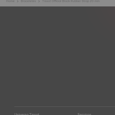
Home
Braceletes
Tissot Official Black Rubber Strap 20 mm
Universo Tissot
Serviços