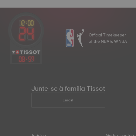
Official Timekeeper
of the NBA & WNBA
08
:
59
Junte-se à família Tissot
Email
Jurídico
Ajuda e contato