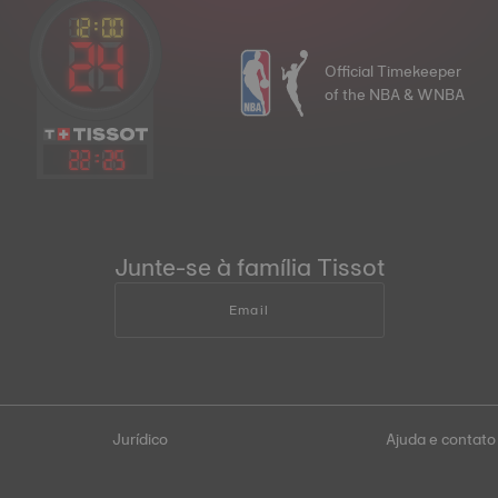
Official Timekeeper
of the NBA & WNBA
22
:
25
Junte-se à família Tissot
Email
Jurídico
Ajuda e contato