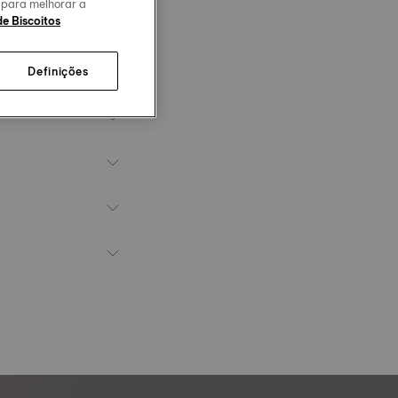
o para melhorar a
de Biscoitos
Definições