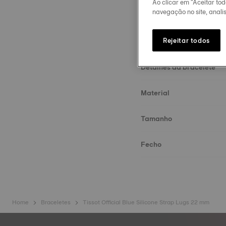
Ao clicar em "Aceitar to
navegação no site, analis
Rejeitar todos
Detalhes da bracelete
Material
Tamanho
Fecho
Home
Braceletes
Tissot Official Blue Silicone Strap Lugs 22 mm