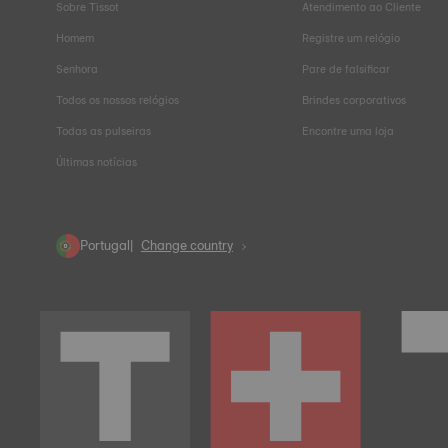
Sobre Tissot
Atendimento ao Cliente
Homem
Registre um relógio
Senhora
Pare de falsificar
Todos os nossos relógios
Brindes corporativos
Todas as pulseiras
Encontre uma loja
Últimas notícias
Portugal
Change country