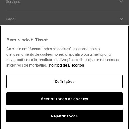
Serviços
Legal
Help and contacts
Bem-vindo à Tissot
Ao clicar em "Aceitar todos os cookies", concorda com o
Our commitments
armazenamento de cookies no seu dispositivo para melhorar a
navegação no site, analisar a utilização do site e ajudar nas nossas
iniciativas de marketing.
Política de Biscoitos
Definições
Follow us on social media
Portugal
Change country
Tissot Copyrights 2026
Aceitar todos os cookies
Rejeitar todos