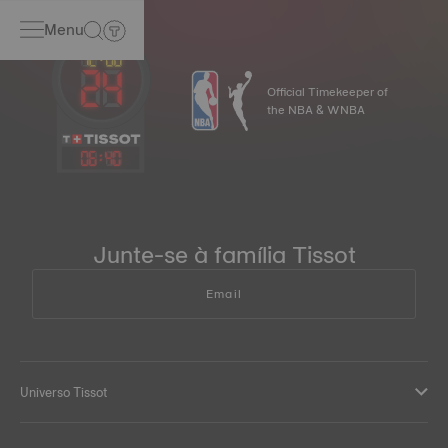
Menu
Official Timekeeper of
the NBA & WNBA
06
:
40
Junte-se à família Tissot
Email
Universo Tissot