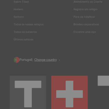
Sobre Tissot
Atendimento ao Cliente
Homem
Registre um relógio
Senhora
Pare de falsificar
Todos os nossos relógios
Brindes corporativos
Todas as pulseiras
Encontre uma loja
Últimas notícias
Portugal
Change country