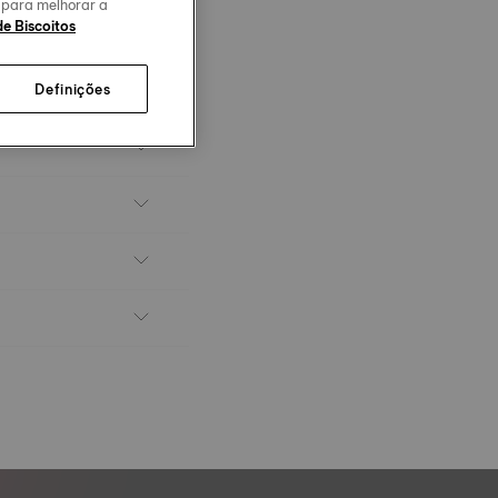
o para melhorar a
de Biscoitos
Definições