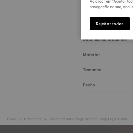
Ao clicar em "Aceitar to
navegação no site, analis
Rejeitar todos
Detalhes da bracelete
Material
Tamanho
Fecho
Home
Braceletes
Tissot Official Orange Silicone Strap Lugs 18 mm