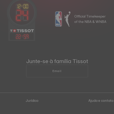
Official Timekeeper
of the NBA & WNBA
22
:
59
Junte-se à família Tissot
Email
Jurídico
Ajuda e contato