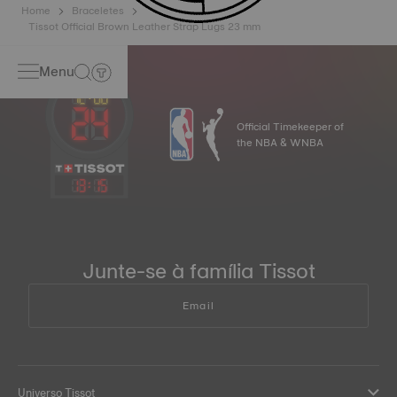
Home
Braceletes
Tissot Official Brown Leather Strap Lugs 23 mm
Menu
Official Timekeeper of
the NBA & WNBA
13
:
16
Junte-se à família Tissot
Email
Universo Tissot