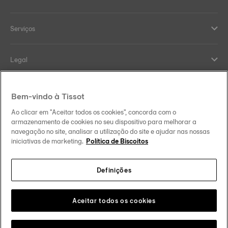
Serviços
Legal
Help and contacts
Bem-vindo à Tissot
Ao clicar em "Aceitar todos os cookies", concorda com o
Our commitments
armazenamento de cookies no seu dispositivo para melhorar a
navegação no site, analisar a utilização do site e ajudar nas nossas
iniciativas de marketing.
Política de Biscoitos
Definições
Follow us on social media
Portugal
Change country
Tissot Copyrights 2026
Aceitar todos os cookies