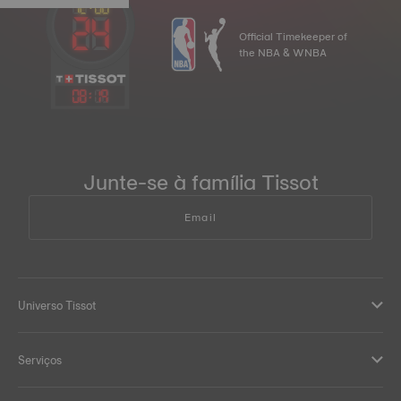
Official Timekeeper of
the NBA & WNBA
08
:
19
Junte-se à família Tissot
Email
Universo Tissot
Serviços