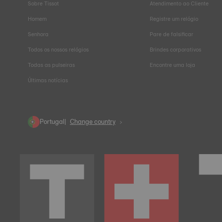
Sobre Tissot
Atendimento ao Cliente
Homem
Registre um relógio
Senhora
Pare de falsificar
Todos os nossos relógios
Brindes corporativos
Todas as pulseiras
Encontre uma loja
Últimas notícias
Portugal
Change country