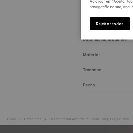
Ao clicar em "Aceitar to
navegação no site, analis
Rejeitar todos
Detalhes da bracelete
Material
Tamanho
Fecho
Home
Braceletes
Tissot Official Anthracite Fabric Strap Lugs 21 mm