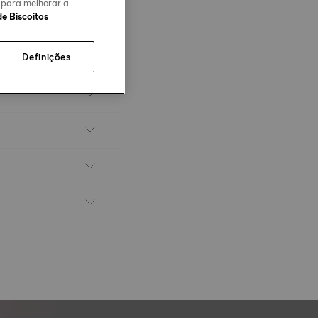
o para melhorar a
de Biscoitos
Definições