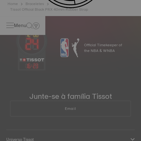
Home
Braceletes
Tissot Official Black PRX 40mm Rubber Strap
Menu
Official Timekeeper of
the NBA & WNBA
16
:
23
Junte-se à família Tissot
Email
Universo Tissot