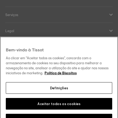
Serviços
Legal
Help and contacts
Bem-vindo à Tissot
Ao clicar em "Aceitar todos os cookies", concorda com o
Our commitments
armazenamento de cookies no seu dispositivo para melhorar a
navegação no site, analisar a utilização do site e ajudar nas nossas
iniciativas de marketing.
Política de Biscoitos
Definições
Follow us on social media
Portugal
Change country
Tissot Copyrights 2026
Aceitar todos os cookies