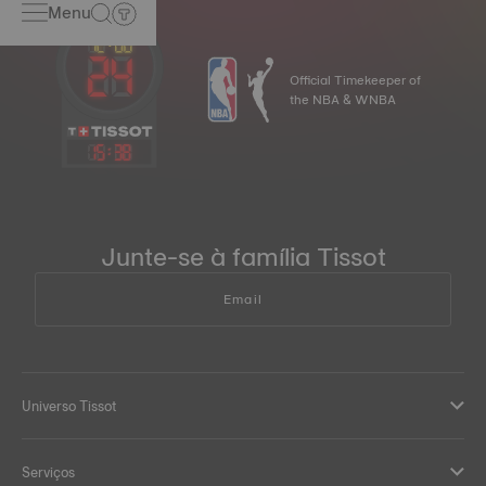
Menu
Official Timekeeper of
the NBA & WNBA
15
:
38
Junte-se à família Tissot
Email
Universo Tissot
Serviços