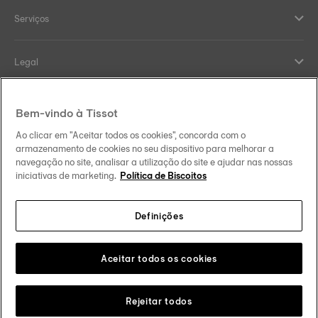
Serviços
Legal
Help and contacts
Bem-vindo à Tissot
Ao clicar em "Aceitar todos os cookies", concorda com o
Our commitments
armazenamento de cookies no seu dispositivo para melhorar a
navegação no site, analisar a utilização do site e ajudar nas nossas
iniciativas de marketing.
Política de Biscoitos
Definições
Follow us on social media
Portugal
Change country
Tissot Copyrights 2026
Aceitar todos os cookies
Rejeitar todos