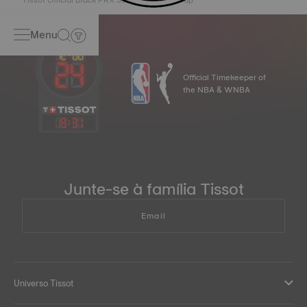
Tissot Official Black PRX 35mm Leather Strap
Menu
Official Timekeeper of
the NBA & WNBA
13
:
31
Junte-se à família Tissot
Email
Universo Tissot