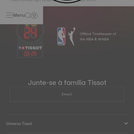
Tissot Official Light Brown Leather Strap Lugs 22mm
Menu
Official Timekeeper of
the NBA & WNBA
03
:
29
Junte-se à família Tissot
Email
Universo Tissot