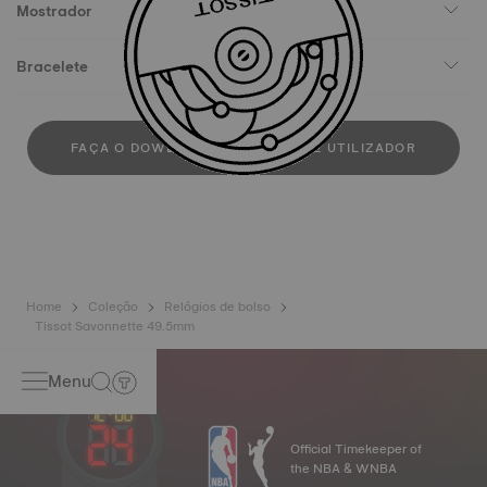
Mostrador
Bracelete
FAÇA O DOWLOAD DO MANUAL DE UTILIZADOR
Home
Coleção
Relógios de bolso
Tissot Savonnette 49.5mm
Menu
Official Timekeeper of
the NBA & WNBA