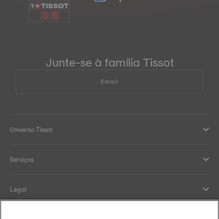
13
:
26
Junte-se à família Tissot
Email
Universo Tissot
Serviços
Legal