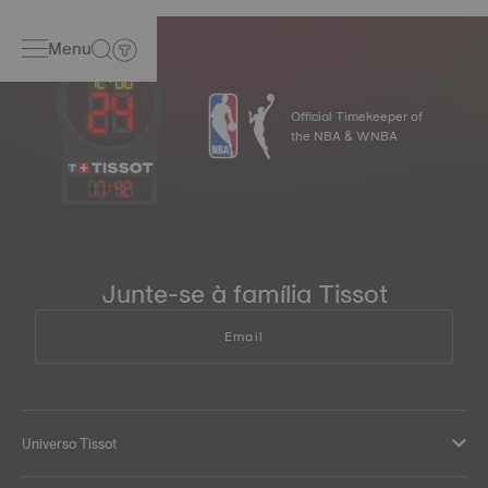
Menu
Official Timekeeper of
the NBA & WNBA
17
:
42
Junte-se à família Tissot
Email
Universo Tissot