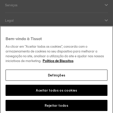
Serviços
Legal
Help and contacts
Bem-vindo à Tissot
Ao clicar em "Aceitar todos os cookies", concorda com o
Our commitments
armazenamento de cookies no seu dispositivo para melhorar a
navegação no site, analisar a utilização do site e ajudar nas nossas
iniciativas de marketing.
Política de Biscoitos
Definições
Follow us on social media
Portugal
Change country
Tissot Copyrights 2026
Aceitar todos os cookies
Rejeitar todos