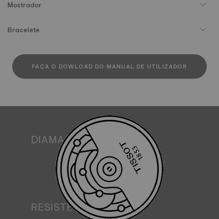
Mostrador
Bracelete
FAÇA O DOWLOAD DO MANUAL DE UTILIZADOR
DIAMANTES
A Tissot compromete-se a garantir a origem e a qualidade
‒ incluindo cor, pureza e quilates ‒ dos diamantes nos
seus relógios. Todos os diamantes Tissot cumprem os
requisitos de certificação do processo de Kimberley, um
sistema internacional para a certificação de diamantes em
bruto. Imagem meramente ilustrativa.
RESISTÊNCIA À ÁGUA
Todas as caixas de relógio Tissot são submetidas a vários