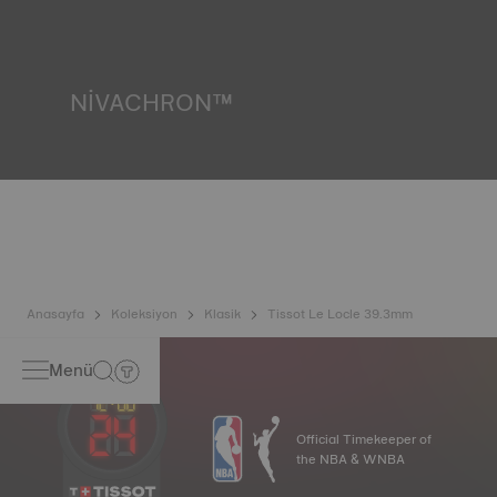
içinde bulunabileceği gerçek yaşam koşullarını taklit
ederek saatin darbelere ve basınca karşı dayanıklılığının
yanı sıra sıvı, gaz ve toz girişini de test eder. *Sözleşme dışı
görsel
NIVACHRON™
Elektronik nesnelerimiz (cep telefonu, bilgisayar, radyo,
manyetik kapak vb.) tarafından üretilen manyetik alanlar
günlük hayatımızda her zamankinden daha fazla yer
aldığından, Tissot saatlerinin hassasiyetini korumak için
titanyum bazlı yeni ve son teknoloji bir alaşım geliştirmiştir.
Nivachron™ denge yayı, standart yaylara kıyasla manyetik
alanlardan çok daha dayanıklı ve etkilenmez olarak kabul
edilir. *Sözleşme dışı görsel
Anasayfa
Koleksiyon
Klasik
Tissot Le Locle 39.3mm
Menü
Official Timekeeper of
the NBA & WNBA