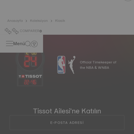
Anasayfa
Koleksiyon
Klasik
COMPARER
0
Menü
Official Timekeeper of
the NBA & WNBA
22
:
46
Tissot Ailesi'ne Katılın
E-POSTA ADRESİ