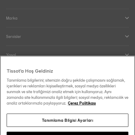
Marka
Servisler
Yasal
Tissot'a Hoş Geldiniz
Yardım ve İletişim
Tanımlama bilgilerini; sitemizin doğru şekilde çalışmasını sağlamak,
içerikleri ve reklamları kişiselleştirmek, sosyal medya özellikleri
Our commitments
sunmak ve site trafiğimizi analiz etmek için kullanıyoruz. Aynı
zamanda site kullanımınızla ilgili bilgileri; sosyal medya, reklamcılık ve
analiz ortaklarımızla paylaşıyoruz.
Çerez Politikası
Tanımlama Bilgisi Ayarları
Follow us on social media