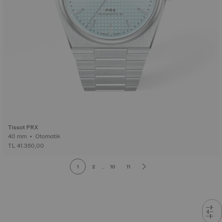
Tissot PRX
40 mm • Otomatik
TL 41.350,00
1
2
...
10
11