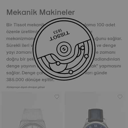
Mekanik Makineler
Bir Tissot mekanik mekanizması, ortalama 100 adet
özenle üretilmiş parça içerir. Denge çarkı
mekanizmanın kalbinde yer alır ve doğruluğunu sağlar.
Sürekli ileri ve geri hareketiyle denge çarkı ve denge
yayı zamanı eşit parçalara böler ve böylece zamanı
doğru bir şekilde düzenler. Salınım olarak adlandırılan
denge yayının hareketleri saatinizin "tik tak" yapmasını
sağlar. Denge çarkının toplam salınımları günde
385.000 dönüşe eşittir.
Sözleşmeye dayalı olmayan görsel