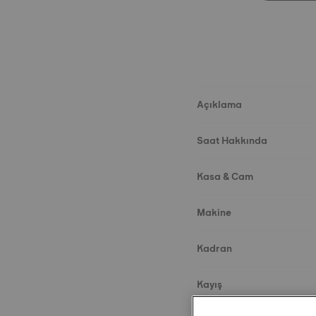
Açıklama
Saat Hakkında
Kasa & Cam
Makine
Kadran
Kayış