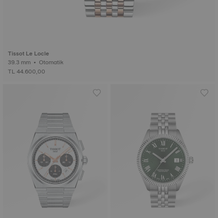
Tissot Le Locle
39.3 mm • Otomatik
TL 44.600,00