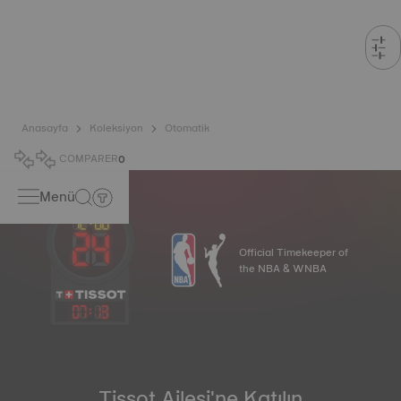
Anasayfa
Koleksiyon
Otomatik
COMPARER
0
Menü
Official Timekeeper of
the NBA & WNBA
07
:
13
Tissot Ailesi'ne Katılın