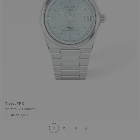
Tissot PRX
35 mm • Otomatik
TL 41.350,00
1
2
...
5