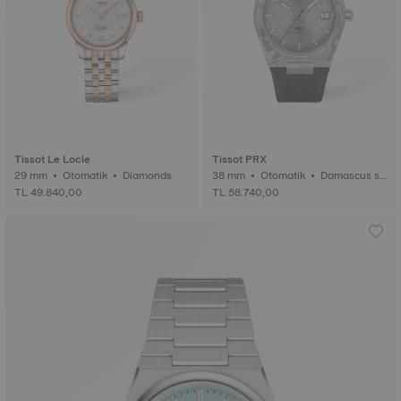
Tissot Le Locle
Tissot PRX
29 mm • Otomatik • Diamonds
38 mm • Otomatik • Damascus st
eel
TL 49.840,00
TL 58.740,00