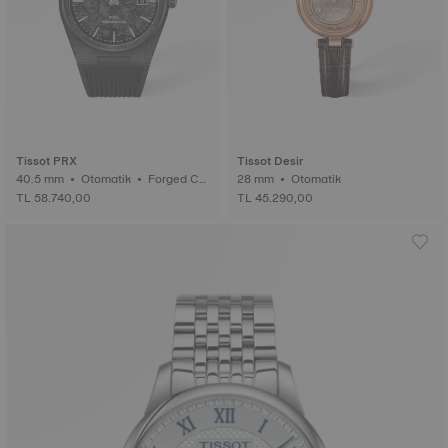
Tissot PRX
Tissot Desir
40.5 mm • Otomatik • Forged Car
28 mm • Otomatik
bon
TL 58.740,00
TL 45.290,00