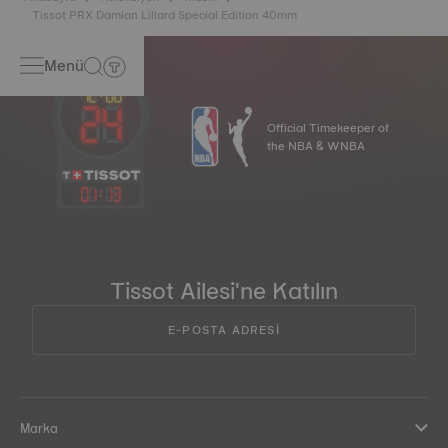
Tissot PRX Damian Lillard Special Edition 40mm
Menü
Official Timekeeper of
the NBA & WNBA
01
:
13
Tissot Ailesi'ne Katılın
E-POSTA ADRESİ
Marka