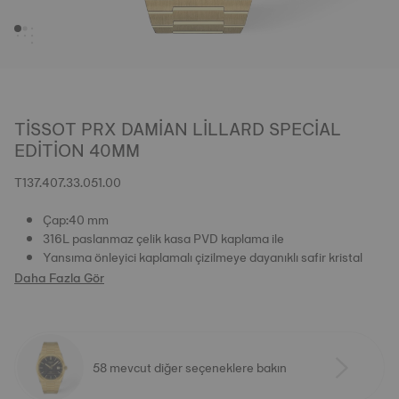
TISSOT PRX DAMIAN LILLARD SPECIAL
EDITION 40MM
T137.407.33.051.00
Çap:40 mm
316L paslanmaz çelik kasa PVD kaplama ile
Yansıma önleyici kaplamalı çizilmeye dayanıklı safir kristal
Daha Fazla Gör
58 mevcut diğer seçeneklere bakın