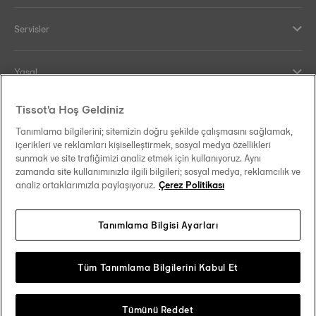
Servisler
Yasal
Tissot'a Hoş Geldiniz
Yardım ve İletişim
Tanımlama bilgilerini; sitemizin doğru şekilde çalışmasını sağlamak,
içerikleri ve reklamları kişiselleştirmek, sosyal medya özellikleri
Our commitments
sunmak ve site trafiğimizi analiz etmek için kullanıyoruz. Aynı
zamanda site kullanımınızla ilgili bilgileri; sosyal medya, reklamcılık ve
analiz ortaklarımızla paylaşıyoruz.
Çerez Politikası
Tanımlama Bilgisi Ayarları
Follow us on social media
Türkiye
Change country
Tissot Copyrights 2026
Tüm Tanımlama Bilgilerini Kabul Et
Tümünü Reddet