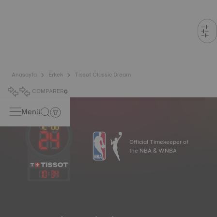
Anasayfa
Erkek
Tissot Classic Dream
COMPARER
0
Menü
Official Timekeeper of
the NBA & WNBA
10
:
34