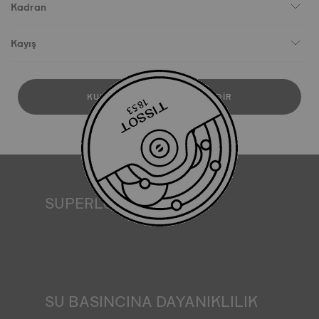
Kadran
Kayış
KULLANICI KILAVUZUNU İNDIR
SUPERLUMINOVA®
Her koşulda görünürlük sağlamak Tissot için önemli bir
hedeftir. Bu nedenle bazı saatler SuperLuminova® adını
verdiğimiz bir malzemeye sahiptir. Bu malzeme kadranlar
ve ibreler gibi görünür kısımlara yerleştirilir ve saat
karanlıkta kaldığında yansıyan ışığın minyatür bir
akümülatörü olarak işlev görür. *Sözleşme dışı görsel
SU BASINCINA DAYANIKLILIK
Tüm Tissot saat kasaları, suya dayanıklılık kontrolü de