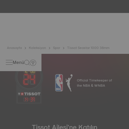
dahil olmak üzere çeşitli testlerden geçirilir. Tissot, saatin
içinde bulunabileceği gerçek yaşam koşullarını taklit
ederek saatin darbelere ve basınca karşı dayanıklılığının
yanı sıra sıvı, gaz ve toz girişini de test eder. *Sözleşme dışı
görsel
Anasayfa
Koleksiyon
Spor
Tissot Seastar 1000 38mm
Menü
Official Timekeeper of
the NBA & WNBA
14
:
39
Tissot Ailesi'ne Katılın