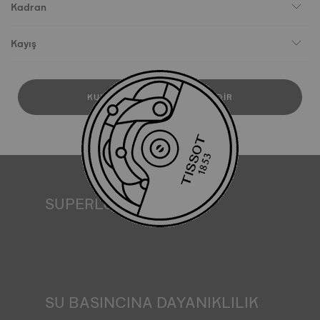
Kadran
Kayış
KULLANICI KILAVUZUNU İNDIR
SUPERLUMINOVA®
Her koşulda görünürlük sağlamak Tissot için önemli bir
hedeftir. Bu nedenle bazı saatler SuperLuminova® adını
verdiğimiz bir malzemeye sahiptir. Bu malzeme kadranlar
ve ibreler gibi görünür kısımlara yerleştirilir ve saat
karanlıkta kaldığında yansıyan ışığın minyatür bir
akümülatörü olarak işlev görür. *Sözleşme dışı görsel
SU BASINCINA DAYANIKLILIK
Tüm Tissot saat kasaları, suya dayanıklılık kontrolü de