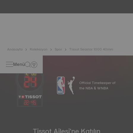
dahil olmak üzere çeşitli testlerden geçirilir. Tissot, saatin
içinde bulunabileceği gerçek yaşam koşullarını taklit
ederek saatin darbelere ve basınca karşı dayanıklılığının
yanı sıra sıvı, gaz ve toz girişini de test eder. *Sözleşme dışı
görsel
Anasayfa
Koleksiyon
Spor
Tissot Seastar 1000 40mm
Menü
Official Timekeeper of
the NBA & WNBA
22
:
45
Tissot Ailesi'ne Katılın