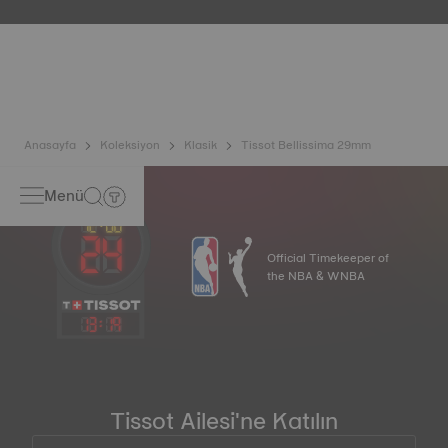
günlük hayatımızda her zamankinden daha fazla yer
aldığından, Tissot saatlerinin hassasiyetini korumak için
titanyum bazlı yeni ve son teknoloji bir alaşım geliştirmiştir.
Nivachron™ denge yayı, standart yaylara kıyasla manyetik
alanlardan çok daha dayanıklı ve etkilenmez olarak kabul
edilir. *Sözleşme dışı görsel
Anasayfa
Koleksiyon
Klasik
Tissot Bellissima 29mm
Menü
Official Timekeeper of
the NBA & WNBA
13
:
19
Tissot Ailesi'ne Katılın