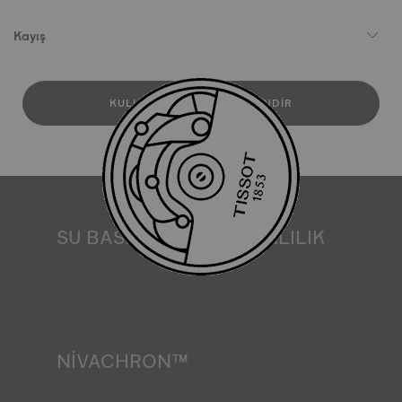
Kayış
KULLANICI KILAVUZUNU İNDIR
SU BASINCINA DAYANIKLILIK
Tüm Tissot saat kasaları, suya dayanıklılık kontrolü de
dahil olmak üzere çeşitli testlerden geçirilir. Tissot, saatin
içinde bulunabileceği gerçek yaşam koşullarını taklit
ederek saatin darbelere ve basınca karşı dayanıklılığının
yanı sıra sıvı, gaz ve toz girişini de test eder. *Sözleşme dışı
görsel
NIVACHRON™
Elektronik nesnelerimiz (cep telefonu, bilgisayar, radyo,
manyetik kapak vb.) tarafından üretilen manyetik alanlar