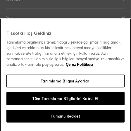
Yasal
Tissot'a Hoş Geldiniz
Yardım ve İletişim
Tanımlama bilgilerini; sitemizin doğru şekilde çalışmasını sağlamak,
içerikleri ve reklamları kişiselleştirmek, sosyal medya özellikleri
Our commitments
sunmak ve site trafiğimizi analiz etmek için kullanıyoruz. Aynı
zamanda site kullanımınızla ilgili bilgileri; sosyal medya, reklamcılık ve
analiz ortaklarımızla paylaşıyoruz.
Çerez Politikası
Tanımlama Bilgisi Ayarları
Follow us on social media
Türkiye
Change country
Tissot Copyrights 2026
Tüm Tanımlama Bilgilerini Kabul Et
Tümünü Reddet