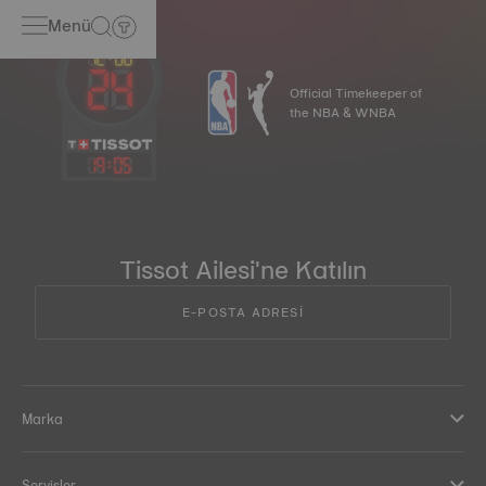
Menü
Official Timekeeper of
the NBA & WNBA
19
:
05
Tissot Ailesi'ne Katılın
E-POSTA ADRESİ
Marka
Servisler